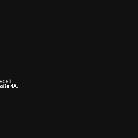
iedelt
.
aße 4A,