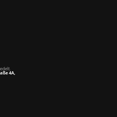
iedelt
.
aße 4A,